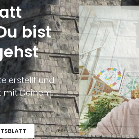
att
Du bist
gehst
 erstellt und
tt mit Deinem
RTSBLATT